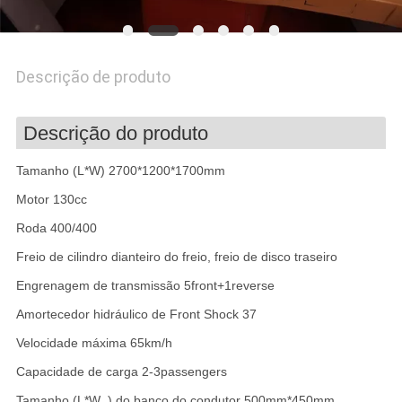
DO
SITE
Descrição de produto
PRIVACY
Descrição do produto
POLICY
Tamanho (L*W) 2700*1200*1700mm
Motor 130cc
Roda 400/400
Freio de cilindro dianteiro do freio, freio de disco traseiro
Engrenagem de transmissão 5front+1reverse
Amortecedor hidráulico de Front Shock 37
Velocidade máxima 65km/h
Capacidade de carga 2-3passengers
Tamanho (L*W_) do banco do condutor 500mm*450mm