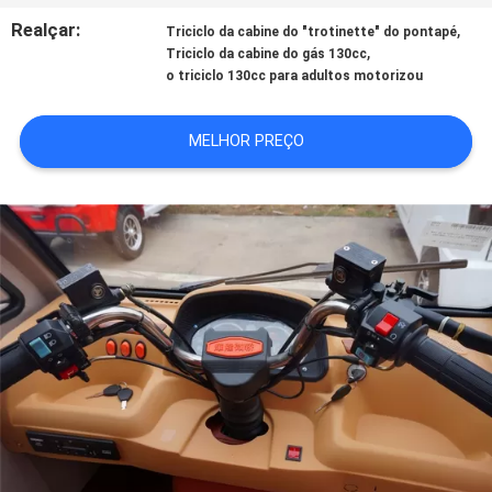
CONTROLE
Realçar:
,
Triciclo da cabine do "trotinette" do pontapé
DA
,
Triciclo da cabine do gás 130cc
o triciclo 130cc para adultos motorizou
QUALIDADE
MELHOR PREÇO
CONTACTE-
NOS
NOTÍCIA
PEÇA
UMAS
CITAÇÕES
MAPA