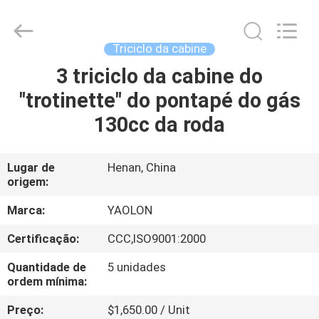
Everest
Huaying
Tricycle
Motorcycle
Co.,
Triciclo da cabine
Ltd..
All
Rights
3 triciclo da cabine do
CASA
Reserved.
"trotinette" do pontapé do gás
PRODUTOS
130cc da roda
SOBRE
Lugar de
Henan, China
origem:
NÓS
Marca:
YAOLON
EXCURSÃO
Certificação:
CCC,ISO9001:2000
DA
Quantidade de
5 unidades
FÁBRICA
ordem mínima:
Preço:
$1,650.00 / Unit