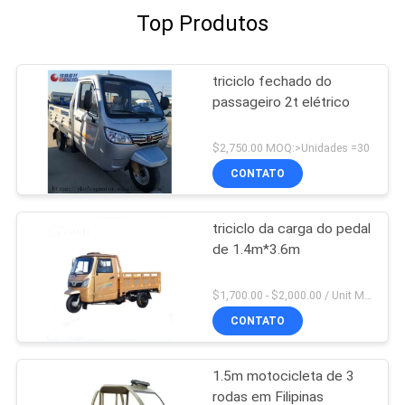
Top Produtos
triciclo fechado do
passageiro 2t elétrico
$2,750.00 MOQ:>Unidades =30
CONTATO
triciclo da carga do pedal
de 1.4m*3.6m
$1,700.00 - $2,000.00 / Unit MOQ:1 unidade/unidade
CONTATO
1.5m motocicleta de 3
rodas em Filipinas