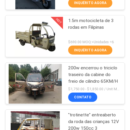
CONTROLE
INQUÉRITO AGORA
DA
HOT
1.5m motocicleta de 3
QUALIDADE
31
rodas em Filipinas
Triciclo da carga
CONTACTE-
$690.00 MOQ:>Unidades =6
200CC
NOS
INQUÉRITO AGORA
200w encerrou o triciclo
NOTÍCIA
traseiro da cabine do
freio de cilindro 65KM/H
28
PEÇA
$1,750.00 - $1,850.00 / Unit MOQ:4 unidades
Triciclo da carga
UMAS
CONTATO
CITAÇÕES
150CC
"trotinette" entreaberto
da roda das crianças 12V
MAPA
200w 150cc 3