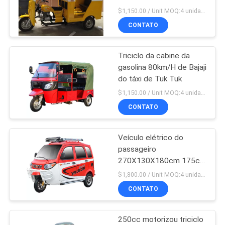
DO
$1,150.00 / Unit MOQ:4 unidades
CONTATO
SITE
48
Triciclo motorizado
Triciclo da cabine da
PRIVACY
gasolina 80km/H de Bajaji
do passageiro
POLICY
do táxi de Tuk Tuk
$1,150.00 / Unit MOQ:4 unidades
CONTATO
Veículo elétrico do
36
passageiro
Triciclo bonde da
270X130X180cm 175cc
Tuk Tuk
$1,800.00 / Unit MOQ:4 unidades
carga
CONTATO
250cc motorizou triciclo