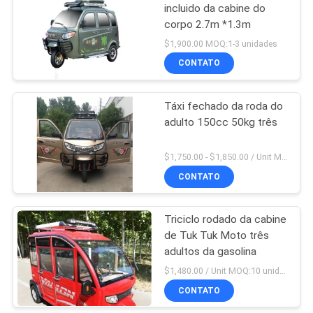
incluido da cabine do
corpo 2.7m *1.3m
30
$1,900.00 MOQ:1-3 unidades
Triciclo bonde do
CONTATO
passageiro
Táxi fechado da roda do
adulto 150cc 50kg três
$1,750.00 - $1,850.00 / Unit MOQ:4 unidades
CONTATO
29
Motocicleta da
Triciclo rodado da cabine
de Tuk Tuk Moto três
carga de 3 rodas
adultos da gasolina
$1,480.00 / Unit MOQ:10 unidades
CONTATO