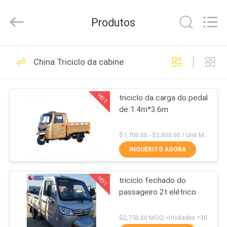
Everest
Huaying
Tricycle
Produtos
Motorcycle
Co.,
Ltd..
All
Rights
CASA
31
Reserved.
China Triciclo da cabine
Triciclo da gasolina
PRODUTOS
HOT
triciclo da carga do pedal
de 1.4m*3.6m
SOBRE
NÓS
$1,700.00 - $2,000.00 / Unit MOQ:1 unidade/unidade
INQUÉRITO AGORA
21
EXCURSÃO
Triciclo da carga
HOT
triciclo fechado do
DA
passageiro 2t elétrico
FÁBRICA
250CC
$2,750.00 MOQ:>Unidades =30