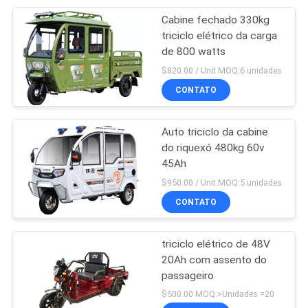
Cabine fechado 330kg
25
triciclo elétrico da carga
de 800 watts
Triciclo da gasolina
$820.00 / Unit MOQ:6 unidades
CONTATO
Auto triciclo da cabine
do riquexó 480kg 60v
45Ah
38
$950.00 / Unit MOQ:5 unidades
CONTATO
Triciclo da cabine
triciclo elétrico de 48V
20Ah com assento do
passageiro
$500.00 MOQ:>Unidades =20