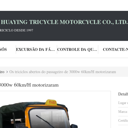
HUAYING TRICYCLE MOTORCYCLE CO., LTD.
RICICLO DESDE 1997
NÓS
EXCURSÃO DA FÁBRICA
CONTROLE DA QUALIDADE
CONTACTE-
iro
Os triciclos abertos do passageiro de 3000w 60km/H motorizaram
de 3000w 60km/H motorizaram
Detal
Lugar 
Marca:
Certifi