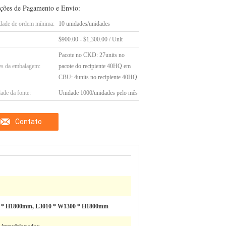
ções de Pagamento e Envio:
dade de ordem mínima:
10 unidades/unidades
$900.00 - $1,300.00 / Unit
Pacote no CKD: 27units no
es da embalagem:
pacote do recipiente 40HQ em
CBU: 4units no recipiente 40HQ
ade da fonte:
Unidade 1000/unidades pelo mês
Contato
 * H1800mm, L3010 * W1300 * H1800mm