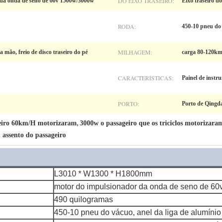
DO EIXO TRASEIRO:
da onda de seno de 60v 1500w/3000w
Eixo traseiro d
RODA:
450-10 pneu do 
MILHAGEM:
a mão, freio de disco traseiro do pé
carga 80-120km
CARACTERÍSTICAS:
Painel de instru
PORTO:
Porto de Qingd
ageiro 60km/H motorizaram
3000w o passageiro que os triciclos motorizara
,
assento do passageiro
L3010 * W1300 * H1800mm
motor do impulsionador da onda de seno de 6
490 quilogramas
450-10 pneu do vácuo, anel da liga de alumínio