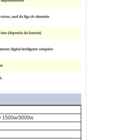
o impulsionador
vácuo, anel da liga de alumínio
/one (dependa da bateria)
mento digital inteligente completo
ao
m
,
0v 1500w/3000w