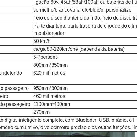
ligação 60v, 45ah/58ah/100ah ou baterias de lít
vermelho/branco/amarelo/blue/or personalize
freio de disco dianteiro da mão, freio de disco t
Parte dianteira: parte traseira de choque do cilin
impulsionador
50 km/h
carga 80-120km/one (dependa da bateria)
5-7persons
800mm*350mm
ondutor do
320 milímetros
do passageiro
950mm*300mm
eiro
460 milímetros
do passageiro
1100mm*400mm
270mm
o digital inteligente completo, com Bluetooth, USB, o rádio, o fi
dômetro cumulativo, o velocímetro preciso e as outras funções. 