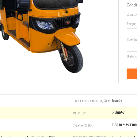
Condi
Quanti
Preço:
Detalh
Habilid
TIPO DE CONDUÇÃO:
bonde
PODER:
> 800W
TAMANHO:
L3010 * W1300