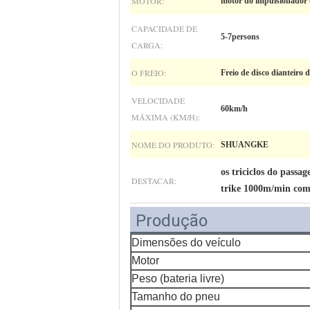
MOTOR:
motor do impulsionador 
CAPACIDADE DE
5-7persons
CARGA:
O FREIO:
Freio de disco dianteiro d
VELOCIDADE
60km/h
MÁXIMA (KM/H):
NOME DO PRODUTO:
SHUANGKE
os triciclos do pass
DESTACAR:
trike 1000m/min com 
Produção
Dimensões do veículo
Motor
Peso (bateria livre)
Tamanho do pneu