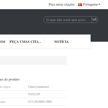
Peça umas citações
Portuguese
NOS
PEÇA UMAS CITAÇÕES
NOTÍCIA
hes do produto:
de origem:
China (continente)
YAOLON
cação:
CCC,ISO9001:2000