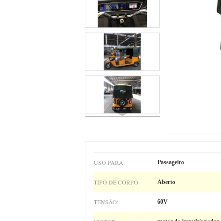
USO PARA:
Passageiro
TIPO DE CORPO:
Aberto
TENSÃO:
60V