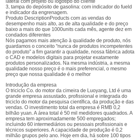
lateral com projeto ou logotipo do cliente
3, tampa do depósito de gasolina: com indicador do fueld
e indicador da engrenagem.
Produto DescriptionProducts com as vendas do
desempenho mais alto, as de alta qualidade e do preço
baixo a mais do que 1000units cada mês, agente dez em
condados diferentes
Nós pagamos mais atenção à qualidade de produto, nós
guardamos o conceito “nunca de produtos incompetentes
do produto” a fim garantir a qualidade, nossa fábrica adota
o CAD e modelos digitais para projetar exatamente
produtos personalizados. Na mesma indústria, a mesma
qualidade nosso preço é o mais preferencial, o mesmo
preço que nossa qualidade é o melhor
Introdução da empresa
O triciclo Co. do motor da cimeira de Luoyang, Ltd é uma
grande empresa assustado, profissional e integrada do
triciclo do motor da pesquisa científica, da produção e das
vendas. O investimento total da empresa é RMB 0,2
bilhão yuan. A área total é 50 mil medidores quadrados. A
empresa tem aproximadamente 500 empregados;
incluindo 60 intermediários ou pessoais profissionais e
técnicos superiores. A capacidade de produção é 0,2
milhão grupos pelo ano. Hoje em dia, há sobre 100 tipos