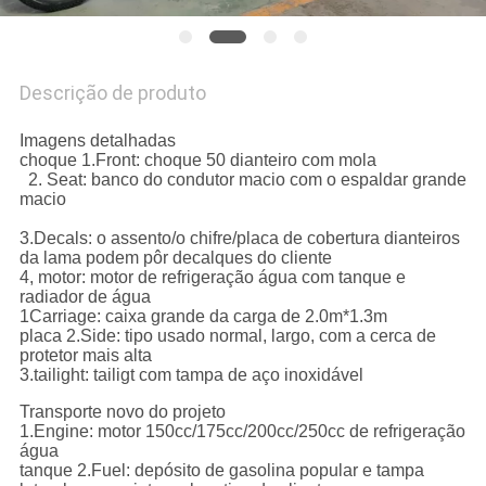
DO
SITE
Descrição de produto
PRIVACY
Imagens detalhadas
choque 1.Front: choque 50 dianteiro com mola
POLICY
2. Seat: banco do condutor macio com o espaldar grande
macio
3.Decals: o assento/o chifre/placa de cobertura dianteiros
da lama podem pôr decalques do cliente
4, motor: motor de refrigeração água com tanque e
radiador de água
1Carriage: caixa grande da carga de 2.0m*1.3m
placa 2.Side: tipo usado normal, largo, com a cerca de
protetor mais alta
3.tailight: tailigt com tampa de aço inoxidável
Transporte novo do projeto
1.Engine: motor 150cc/175cc/200cc/250cc de refrigeração
água
tanque 2.Fuel: depósito de gasolina popular e tampa