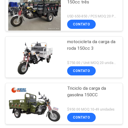
150cc três
USD 650-850 / PCS MOQ:20 PCes
CONTATO
motocicleta da carga da
roda 150cc 3
$750.00 / Unit MOQ:20 unidades
CONTATO
Triciclo da carga da
gasolina 150CC
$950.00 MOQ:10-49 unidades
CONTATO