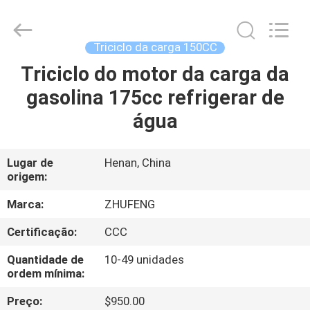
Everest
Huaying
Tricycle
Motorcycle
Co.,
Triciclo da carga 150CC
Ltd..
All
Rights
Triciclo do motor da carga da
CASA
Reserved.
gasolina 175cc refrigerar de
PRODUTOS
água
SOBRE
Lugar de
Henan, China
origem:
NÓS
Marca:
ZHUFENG
EXCURSÃO
Certificação:
CCC
DA
Quantidade de
10-49 unidades
FÁBRICA
ordem mínima:
Preço:
$950.00