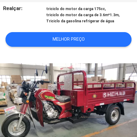
CONTROLE
Realçar:
,
triciclo do motor da carga 175cc
DA
,
triciclo do motor da carga de 3.6m*1.3m
Triciclo da gasolina refrigerar de água
QUALIDADE
MELHOR PREÇO
CONTACTE-
NOS
NOTÍCIA
PEÇA
UMAS
CITAÇÕES
MAPA