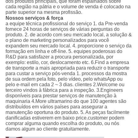
dos produtos principais, que foram espalhados sobre
cada região na pátria e o volume de venda é colocado na
parte superior na mesma profissão.
Nossos serviços & força
a equipe técnica profissional do serviço 1. da Pre-venda
fornece 24 horas de serviços de várias perguntas do
produto. 2. de acordo com seu mercado local, a solução &
o plano de marketing personalizados para você
expandem seu mercado local. 4. proporcione o serviço da
formação em linha e off-line. 5. equipes poderosas do
R&D para satisfazer a procura personalizada, por
exemplo: estilo, cor, deslocamento etc. 6.Find a empresa
de transporte a mais apropriada para reduzir o transporte
para custar a serviço pós-venda 1. processos da mostra
de sua ordem pela foto, pelo vídeo, pelo whatsApp ou
pelo e-mail em cada 2 ~ 3 dias. clientes 2.Welcome ou
terceiro vindos à fábrica para a inspeção. 3.Engineers
disponíveis para prestar serviços de manutenção à
maquinaria 4.More ultramarino do que 100 agentes são
distribuídos em vários países para assegurar a
manutenção oportuna do produto. 5. As peças facilmente
danificadas estiverem em baixo price.customer podem
comprar alguma quando escolha do produto, ou nós
damos algum ao cliente gratuitamente.