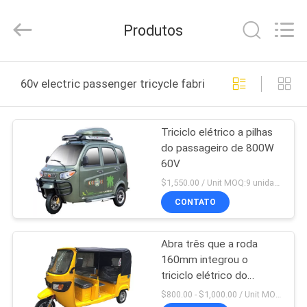
Everest
Huaying
Tricycle
Produtos
Motorcycle
Co.,
Ltd..
All
Rights
CASA
Reserved.
60v electric passenger tricycle fabricação online
PRODUTOS
Triciclo elétrico a pilhas
do passageiro de 800W
SOBRE
60V
NÓS
$1,550.00 / Unit MOQ:9 unidades
CONTATO
EXCURSÃO
Abra três que a roda
DA
160mm integrou o
FÁBRICA
triciclo elétrico do
passageiro
$800.00 - $1,000.00 / Unit MOQ:9 unidades/unidades