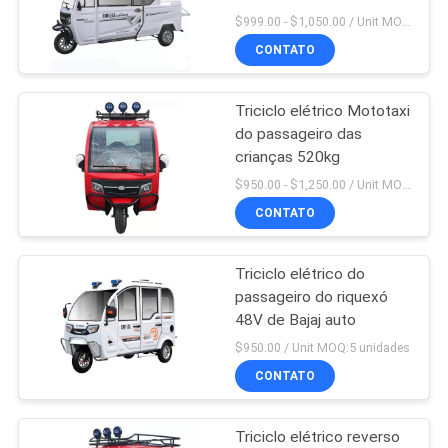
DO
$999.00 - $1,050.00 / Unit MOQ:1 unidade
CONTATO
SITE
Triciclo elétrico Mototaxi
PRIVACY
do passageiro das
POLICY
crianças 520kg
$950.00 - $1,250.00 / Unit MOQ:1 unidade
CONTATO
Triciclo elétrico do
passageiro do riquexó
48V de Bajaj auto
$950.00 / Unit MOQ:5 unidades
CONTATO
Triciclo elétrico reverso