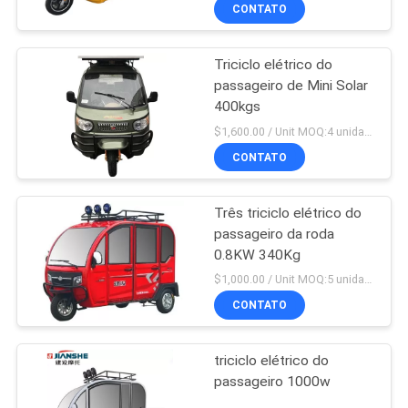
CONTROLE
CONTATO
DA
Triciclo elétrico do
QUALIDADE
passageiro de Mini Solar
400kgs
CONTACTE-
$1,600.00 / Unit MOQ:4 unidades
NOS
CONTATO
Três triciclo elétrico do
NOTÍCIA
passageiro da roda
0.8KW 340Kg
PEÇA
$1,000.00 / Unit MOQ:5 unidades
UMAS
CONTATO
CITAÇÕES
triciclo elétrico do
passageiro 1000w
MAPA