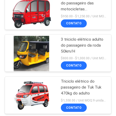
do passageiro das
motocicletas
24.5X11X17m
$950.00 - $1,250.00 / Unit MOQ:1 unidade
CONTATO
3 triciclo elétrico adulto
do passageiro da roda
50km/H
$800.00 - $1,000.00 / Unit MOQ:9 unidades/unidades
CONTATO
Triciclo elétrico do
passageiro de Tuk Tuk
470kg do adulto
$1,550.00 / Unit MOQ:9 unidades
CONTATO