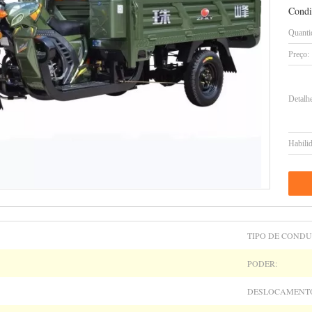
Condi
Quanti
Preço:
Detalh
Habilid
TIPO DE CONDU
PODER:
DESLOCAMENT