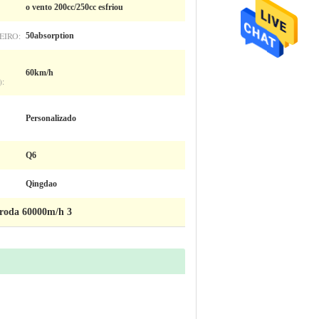
o vento 200cc/250cc esfriou
EIRO:
50absorption
60km/h
:
Personalizado
Q6
Qingdao
a roda 60000m/h 3