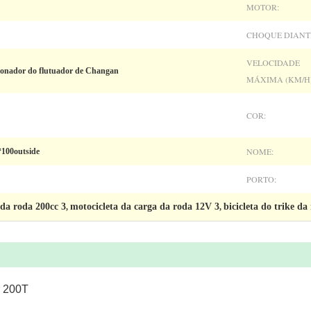
MOTOR:
CHOQUE DIANT
VELOCIDADE
ionador do flutuador de Changan
MÁXIMA (KM/H)
COR:
NOME:
*100outside
PORTO:
 da roda 200cc 3
motocicleta da carga da roda 12V 3
bicicleta do trike d
,
,
r 200T