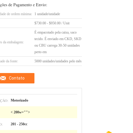
ções de Pagamento e Envio:
dade de ordem mínima:
1 unidade/unidade
$730.00 - $950.00 / Unit
É empacotado pela caixa, saco
tecido. É enviado em CKD, SKD
es da embalagem:
ou CBU carrega 30-50 unidades
perto em
ade da fonte:
5000 unidades/unidades pelo mês
Contato
ÇÃO:
Motorizado
< 200w="">
O:
201 - 250cc