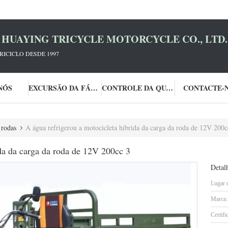
HUAYING TRICYCLE MOTORCYCLE CO., LTD.
RICICLO DESDE 1997
NÓS
EXCURSÃO DA FÁBRICA
CONTROLE DA QUALIDADE
CONTACTE-
 rodas
A água refrigerou a motocicleta híbrida da carga da roda de 12V 200c
ida da carga da roda de 12V 200cc 3
Detal
Lugar 
Marca:
Certifi