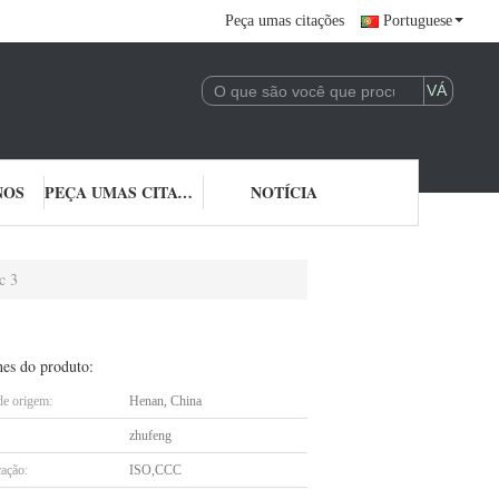
Peça umas citações
Portuguese
NOS
PEÇA UMAS CITAÇÕES
NOTÍCIA
c 3
hes do produto:
de origem:
Henan, China
zhufeng
cação:
ISO,CCC