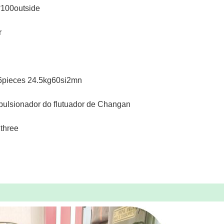
*100outside
r
 6pieces 24.5kg60si2mn
mpulsionador do flutuador de Changan
three