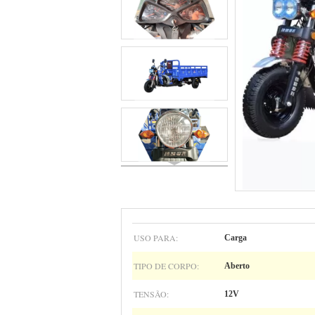
USO PARA:
Carga
TIPO DE CORPO:
Aberto
TENSÃO:
12V